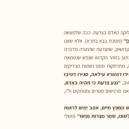
ע לוקה האדם בצרעת. ככה שלמעשה
)”
(מסכת בבא בתרא). אלא שאנו
 הקדושים, שהצרעת שהתורה מדברת
 כתוב בזוהר הקדוש שנפש שנטמאת
, מתרחקות ממנו נשמות הצדיקים
רו דנהורא עילאה, סגירו דטיבו
תוב,
“נֶגַע צָרַעַת כִּי תִהְיֶה בְּאָדָם,
נו מרגישים סגורים ומנותקים ח”ו,
ׁ הֶחָפֵץ חַיִּים, אֹהֵב יָמִים לִרְאוֹת
ְשׁוֹנוֹ, שֹׁמֵר מִצָּרוֹת נַפְשׁוֹ”
(משלי