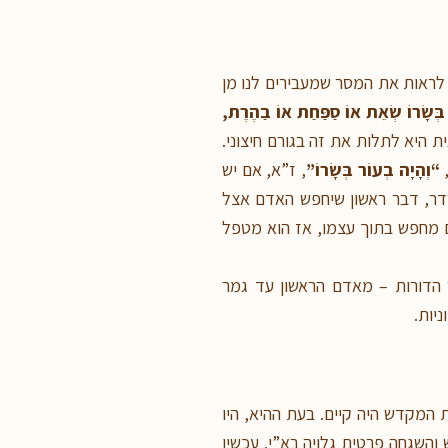
ן לראות את המסר שמעבירים לנו מן
בְּשָׂרוֹ שְׂאֵת אוֹ סַפַּחַת אוֹ בַהֶרֶת,
 היא לתלות את זה בגורם חיצוני.
“וְהָיָה בְעוֹר בְּשָׂרוֹ”
, ז”א, אם יש
סדר, דבר ראשון שיחפש האדם אצל
ם מחפש בתוך עצמו, אז הוא מטפל
 הדורות – מאדם הראשון עד גמר
יות.
המקדש היה קיים. בעת ההיא, היו
 והשגחה פרטית גלויה בא”י. עכשיו