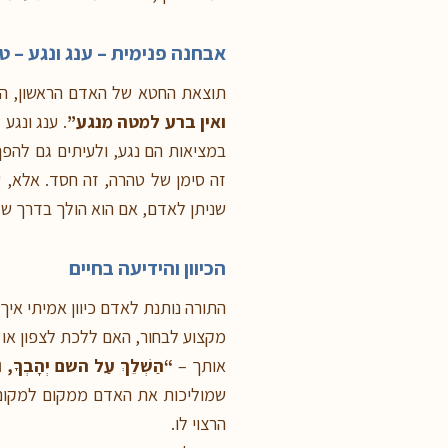
אבחנה פנימית – ענג ונגע – טו
תוצאת החטא של האדם הראשון, היה
ואין ברע למטה מנגע”
. ענג ונגע
במציאות הם נגע, ולעיתים גם להפך
זה סימן של טהרה, זה חסד. אלא, ש
שניתן לאדם, אם הוא הולך בדרך של
הכיוון והידיעה בחיים
התורה נותנת לאדם כיוון אמיתי איך
מקצוע לבחור, האם ללכת לצפון או 
אותך –
“הַשְׁלֵךְ עַל השם יְהָבְךָ, וְה
שמוליכות את האדם ממקום למקום
הרצוי לו.