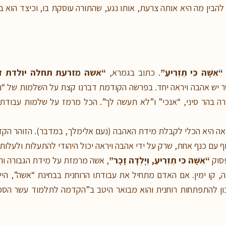
 להבין מה היא אותה צרעת, אותו נגע, שהתורה עוסקת בו, וכיצד הוא בכ
“אִשָּׁה כִּי תַזְרִיעַ”
. כתוב בגמרא,
“אשה מזרעת תחלה יולדת ז
 יש אהבה ויראה יחד. בפרשה הקודמת דברנו קצת על השלמות של “נע
רה בהר סיני, “אנכי” ו”לא תעשה לך”. הכל מרמז על שלמות עבוד
ה היא הכלי לקבלת מידת האהבה (נעם אלימלך, במדבר). הזוהר הקדו
וף עם כנף אחת, שרק על ידי אהבה ויראה יכול היהודי להתעלות ולעלות
פסוק
“אִשָּׁה כִּי תַזְרִיעַ, וְיָלְדָה זָכָר”
, אשה מרמזת על מידת הגבורה וה
קו ימין. אם האדם מתחיל את עבודתו הרוחנית בבחינת “אשה”, היינ
ון להתפתחות רוחנית והוא מבואר היטב ב”הקדמה לתלמוד עשר הספי