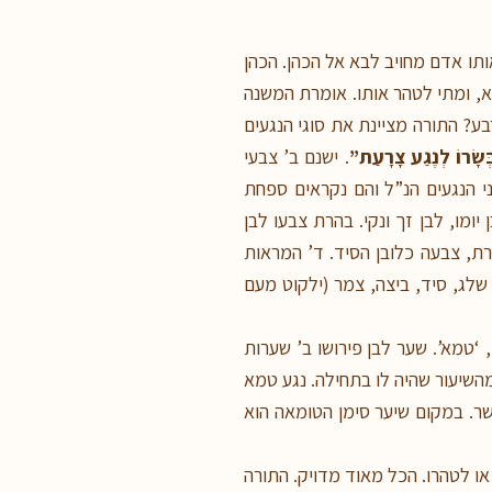
תו אדם מחויב לבא אל הכהן. הכהן
, ומתי לטהר אותו. אומרת המשנה
ע? התורה מציינת את סוגי הנגעים
ְשָׂרוֹ לְנֶגַע צָרָעַת”
. ישנם ב’ צבעי
י הנגעים הנ”ל והם נקראים ספחת
מו, לבן זך ונקי. בהרת צבעו לבן
, צבעה כלובן הסיד. ד’ המראות
לג, סיד, ביצה, צמר (ילקוט מעם
‘טמא’. שער לבן פירושו ב’ שערות
השיעור שהיה לו בתחילה. נגע טמא
בשר. במקום שיער סימן הטומאה הוא
ו לטהרו. הכל מאוד מדויק. התורה