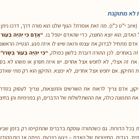
ת לא מתוקנת
(איוב י”ט כ”ו). מה זאת אומרת? הגוף שלנו הוא מורה דרך, דרכו נית
 האדם, הוא יוצא החוצה, כדי שהאדם יטפל בו.
“אָדָם כִּי יִהְיֶה בְעוֹר 
אדם מתחיל לבדוק את עצמו ורואה שיש לו איזה פגע. הנטייה הראשונית
ה באחרים. לכן התורה דוברת בלשון כפולה,
“כִּי יִהְיֶה בְעוֹר בְּשָׂרוֹ”
,
את זה אצלי, לא לחפש אצל אחרים. יש איזה חסרון או משהו לא ב
 התיקון. אם יחפש אצל אחרים, לא ימצא. התיקון הוא רק מתי שאד
קון, אדם צריך לראות את השורשים והתוצאות, וצריך לעסוק בסדר
את התמונה כולה, את ההשתלשלות של הדברים, הן בפנימיות והן בחיצונ
ת בכל הדורות. גם כשהתורה עוסקת בדברים שהתקיימו רק בזמן שבית 
תים, בגדים, החיצוניות של האדם – ניגעו בצרעת. הייתה אז רוח הקודש