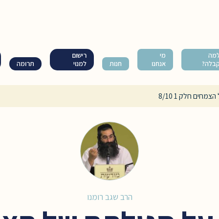
מה
מי
רישום
בלה?
אנחנו
חנות
למנוי
תרומה
חים חלק 1 8/10
הרב שגב רומנו