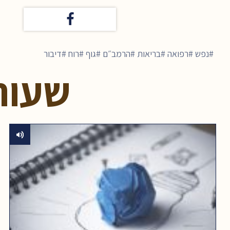
נפש
רפואה
בריאות
הרמב״ם
גוף
רוח
דיבור
שעור