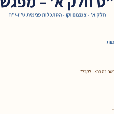
ס חלק א’ – מפגש 15
חלק א' - צמצום וקו - הסתכלות פנימית ט"ו-י"ח
מות
שת זה הרצון לקבל?
–