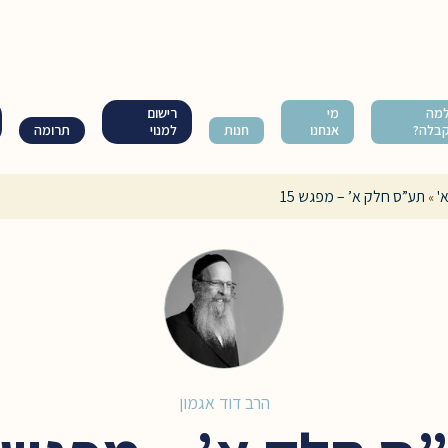
מה
מי
רישום
בלה?
אנחנו
חנות
למנוי
תרומה
'
תע”ס חלק א’ – מפגש 15
»
הרב דוד אגמון