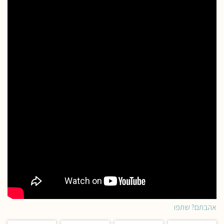
אהבתם? שתפו