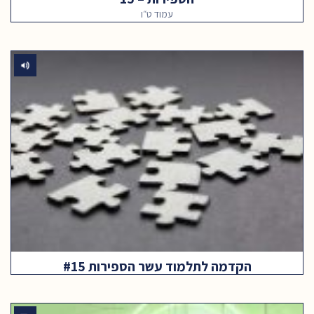
עמוד ט״ו
הקדמה לתלמוד עשר הספירות #15