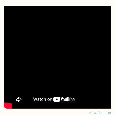
אהבתם? שתפו