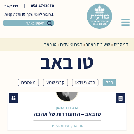
054-4793070
|
צרו קשר
חיבור למנוי שלך
דף הבית
שיעורים באתר
חגים ומועדים
טו באב
»
»
»
טו באב
הכל
סרטוני וידאו
קבצי שמע
מאמרים
הרב דוד אגמון
טו באב – התעוררות של אהבה
טו באב
חגים ומועדים
/