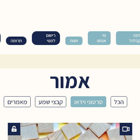
מה
מי
רישום
בלה?
אנחנו
חנות
למנוי
תרומה
אמור
הכל
סרטוני וידאו
קבצי שמע
מאמרים