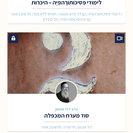
לימודי פְּסִיכוֹתּוֹרָהפְּיָה – היכרות
לימודי פסיכותורהפיה
קבלה מדע אמונה
חופשי ללא מנוי
חדשים באתר
/
/
/
/
קורס פסיכותורהפיה
מרים בליך
/
הרב דוד אגמון
סוד מערת המכפלה
דוד אגמון
חיי שרה
חדשים באתר
/
/