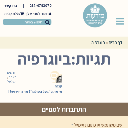
054-4793070
|
צרו קשר
חיבור למנוי שלך
דף הבית
ביוגרפיה
»
תגיות:ביוגרפיה
חדשים
באתר
/
הכל על
קבלה
מי אתה “בעל הסולם”? מה החידוש?!
התחברות למנויים
שם משתמש או כתובת אימייל
*