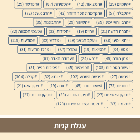
היומיום
(29)
המציאות
(42)
הספירות
(87)
הפרשה
(29)
הקבלה
(57)
הקדמה לספר הזוהר
(42)
הרב אשלג
(72)
הרב יוחאי ימיני
(89)
השיעור
(29)
התבוננות
(35)
חברה חדשה
(21)
חיים
(19)
חסידות
(33)
טעמי המצוות
(32)
יוחאי ימיני
(88)
יעקב חג׳אג׳
(29)
מדרש
(32)
מודעות
(119)
מסע
(34)
מציאות
(19)
מרכז
(87)
מרכז מודעות
(31)
מתן תורה
(45)
נפש
(24)
עבודת האדם
(67)
עשר הספירות
(105)
פנימיות
(45)
פסיכותורפיה
(31)
פרשת
(27)
פרשת השבוע
(102)
צוותא
(32)
קבלה
(304)
רוחניות
(73)
שעורי זוהר
(45)
תורה
(19)
תיקון האגו
(21)
תיקון האגואיזם
(27)
תיקון החברה
(33)
תיקון חברתי
(27)
תלמוד
(87)
תלמוד עשר הספירות
(123)
עגלת קניות