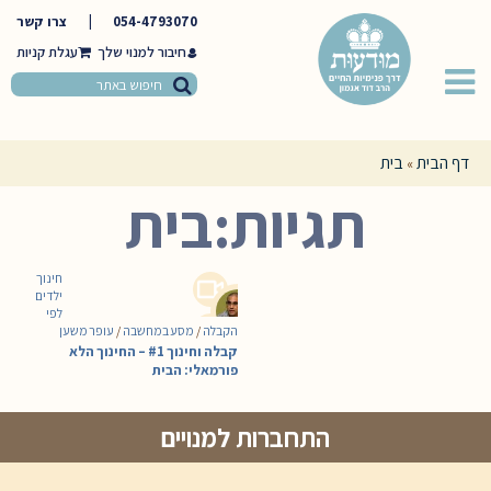
054-4793070
|
צרו קשר
חיבור למנוי שלך
דף הבית
בית
»
תגיות:בית
חינוך
ילדים
לפי
הקבלה
/
מסע במחשבה
/
עופר משען
קבלה וחינוך #1 – החינוך הלא
פורמאלי: הבית
התחברות למנויים