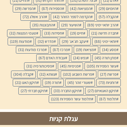
אדם
(21)
בעל הסולם
(131)
הזוהר הקדוש
(51)
החיים
(21)
היומיום
(29)
המציאות
(42)
הספירות
(87)
הפרשה
(29)
הקבלה
(57)
הקדמה לספר הזוהר
(42)
הרב אשלג
(72)
הרב יוחאי ימיני
(89)
השיעור
(29)
התבוננות
(35)
חברה חדשה
(21)
חיים
(19)
חסידות
(33)
טעמי המצוות
(32)
יוחאי ימיני
(88)
יעקב חג׳אג׳
(29)
מדרש
(32)
מודעות
(119)
מסע
(34)
מציאות
(19)
מרכז
(87)
מרכז מודעות
(31)
מתן תורה
(45)
נפש
(24)
עבודת האדם
(67)
עשר הספירות
(105)
פנימיות
(45)
פסיכותורפיה
(31)
פרשת
(27)
פרשת השבוע
(102)
צוותא
(32)
קבלה
(304)
רוחניות
(73)
שעורי זוהר
(45)
תורה
(19)
תיקון האגו
(21)
תיקון האגואיזם
(27)
תיקון החברה
(33)
תיקון חברתי
(27)
תלמוד
(87)
תלמוד עשר הספירות
(123)
עגלת קניות