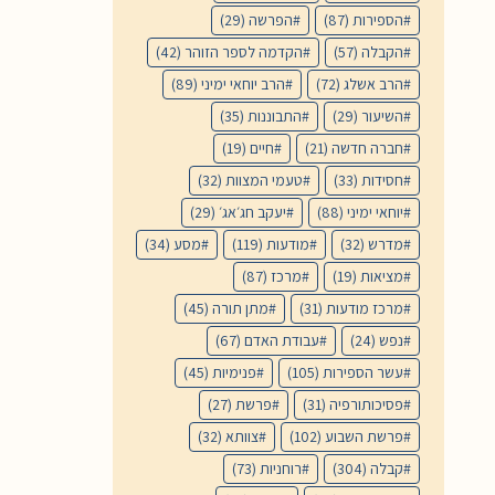
הספירות
(87)
הפרשה
(29)
הקבלה
(57)
הקדמה לספר הזוהר
(42)
הרב אשלג
(72)
הרב יוחאי ימיני
(89)
השיעור
(29)
התבוננות
(35)
חברה חדשה
(21)
חיים
(19)
חסידות
(33)
טעמי המצוות
(32)
יוחאי ימיני
(88)
יעקב חג׳אג׳
(29)
מדרש
(32)
מודעות
(119)
מסע
(34)
מציאות
(19)
מרכז
(87)
מרכז מודעות
(31)
מתן תורה
(45)
נפש
(24)
עבודת האדם
(67)
עשר הספירות
(105)
פנימיות
(45)
פסיכותורפיה
(31)
פרשת
(27)
פרשת השבוע
(102)
צוותא
(32)
קבלה
(304)
רוחניות
(73)