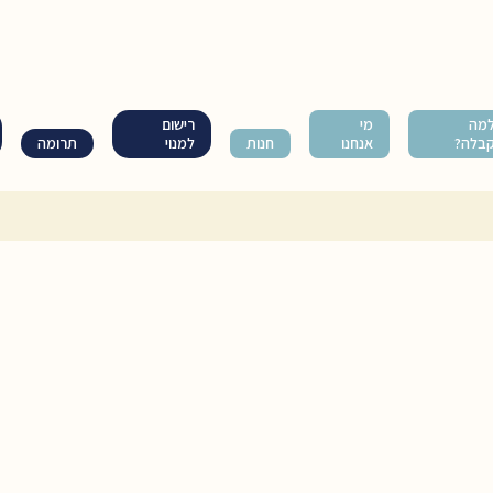
מה
מי
רישום
בלה?
אנחנו
חנות
למנוי
תרומה