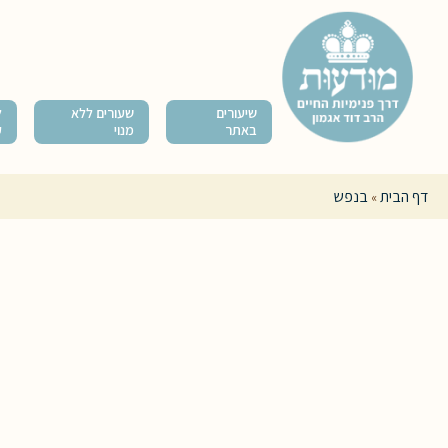
שיעורים
שעורים ללא
ל
באתר
מנוי
ק
דף הבית
בנפש
»