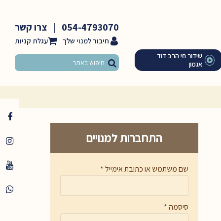
054-4793070
|
צרו קשר
חיבור למנוי שלך
שידור חי הרב דוד
אגמון
התחברות למנויים
שם משתמש או כתובת אימייל
*
סיסמה
*