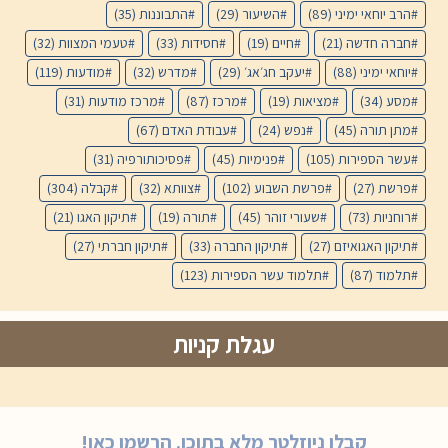
הרב יוחאי ימיני
(89)
השיעור
(29)
התבוננות
(35)
חברה חדשה
(21)
חיים
(19)
חסידות
(33)
טעמי המצוות
(32)
יוחאי ימיני
(88)
יעקב חג׳אג׳
(29)
מדרש
(32)
מודעות
(119)
מסע
(34)
מציאות
(19)
מרכז
(87)
מרכז מודעות
(31)
מתן תורה
(45)
נפש
(24)
עבודת האדם
(67)
עשר הספירות
(105)
פנימיות
(45)
פסיכותורפיה
(31)
פרשת
(27)
פרשת השבוע
(102)
צוותא
(32)
קבלה
(304)
רוחניות
(73)
שעורי זוהר
(45)
תורה
(19)
תיקון האגו
(21)
תיקון האגואיזם
(27)
תיקון החברה
(33)
תיקון חברתי
(27)
תלמוד
(87)
תלמוד עשר הספירות
(123)
עגלת קניות
קבלו ניוזלטר מלא בתוכן. הרשמו כאן!