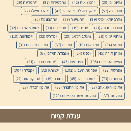
היומיום
(29)
המציאות
(42)
הספירות
(87)
הפרשה
(29)
הקבלה
(57)
הקדמה לספר הזוהר
(42)
הרב אשלג
(72)
הרב יוחאי ימיני
(89)
השיעור
(29)
התבוננות
(35)
חברה חדשה
(21)
חיים
(19)
חסידות
(33)
טעמי המצוות
(32)
יוחאי ימיני
(88)
יעקב חג׳אג׳
(29)
מדרש
(32)
מודעות
(119)
מסע
(34)
מציאות
(19)
מרכז
(87)
מרכז מודעות
(31)
מתן תורה
(45)
נפש
(24)
עבודת האדם
(67)
עשר הספירות
(105)
פנימיות
(45)
פסיכותורפיה
(31)
פרשת
(27)
פרשת השבוע
(102)
צוותא
(32)
קבלה
(304)
רוחניות
(73)
שעורי זוהר
(45)
תורה
(19)
תיקון האגו
(21)
תיקון האגואיזם
(27)
תיקון החברה
(33)
תיקון חברתי
(27)
תלמוד
(87)
תלמוד עשר הספירות
(123)
עגלת קניות