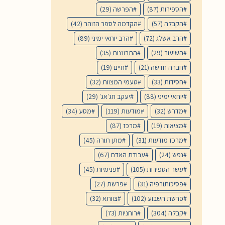
הספירות
(87)
הפרשה
(29)
הקבלה
(57)
הקדמה לספר הזוהר
(42)
הרב אשלג
(72)
הרב יוחאי ימיני
(89)
השיעור
(29)
התבוננות
(35)
חברה חדשה
(21)
חיים
(19)
חסידות
(33)
טעמי המצוות
(32)
יוחאי ימיני
(88)
יעקב חג׳אג׳
(29)
מדרש
(32)
מודעות
(119)
מסע
(34)
מציאות
(19)
מרכז
(87)
מרכז מודעות
(31)
מתן תורה
(45)
נפש
(24)
עבודת האדם
(67)
עשר הספירות
(105)
פנימיות
(45)
פסיכותורפיה
(31)
פרשת
(27)
פרשת השבוע
(102)
צוותא
(32)
קבלה
(304)
רוחניות
(73)