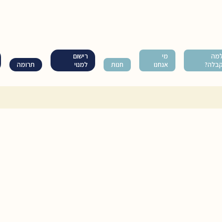
מה
מי
רישום
בלה?
אנחנו
חנות
למנוי
תרומה