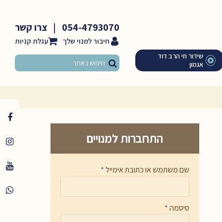
054-4793070
|
צרו קשר
חיבור למנוי שלך
שידור חי הרב דוד
אגמון
התחברות למנויים
שם משתמש או כתובת אימייל
*
סיסמה
*