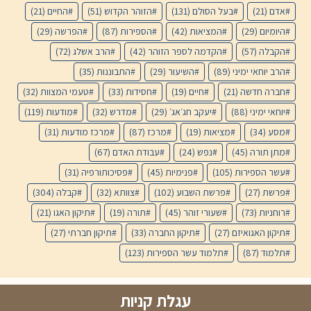
אדם
(21)
בעל הסולם
(131)
הזוהר הקדוש
(51)
החיים
(21)
היומיום
(29)
המציאות
(42)
הספירות
(87)
הפרשה
(29)
הקבלה
(57)
הקדמה לספר הזוהר
(42)
הרב אשלג
(72)
הרב יוחאי ימיני
(89)
השיעור
(29)
התבוננות
(35)
חברה חדשה
(21)
חיים
(19)
חסידות
(33)
טעמי המצוות
(32)
יוחאי ימיני
(88)
יעקב חג׳אג׳
(29)
מדרש
(32)
מודעות
(119)
מסע
(34)
מציאות
(19)
מרכז
(87)
מרכז מודעות
(31)
מתן תורה
(45)
נפש
(24)
עבודת האדם
(67)
עשר הספירות
(105)
פנימיות
(45)
פסיכותורפיה
(31)
פרשת
(27)
פרשת השבוע
(102)
צוותא
(32)
קבלה
(304)
רוחניות
(73)
שעורי זוהר
(45)
תורה
(19)
תיקון האגו
(21)
תיקון האגואיזם
(27)
תיקון החברה
(33)
תיקון חברתי
(27)
תלמוד
(87)
תלמוד עשר הספירות
(123)
עגלת קניות