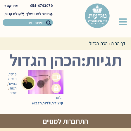
054-4793070
|
צרו קשר
חיבור למנוי שלך
דף הבית
הכהן הגדול
»
תגיות:הכהן הגדול
פרשת
השבוע
בחיים
/
תצוה
/
יעקב
חג'אג'
קיצור תולדות הלבוש
התחברות למנויים