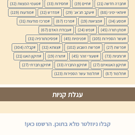
חברה חדשה
(21)
חיים
(19)
חסידות
(33)
טעמי המצוות
(32)
יוחאי ימיני
(88)
יעקב חג׳אג׳
(29)
מדרש
(32)
מודעות
(119)
מסע
(34)
מציאות
(19)
מרכז
(87)
מרכז מודעות
(31)
מתן תורה
(45)
נפש
(24)
עבודת האדם
(67)
עשר הספירות
(105)
פנימיות
(45)
פסיכותורפיה
(31)
פרשת
(27)
פרשת השבוע
(102)
צוותא
(32)
קבלה
(304)
רוחניות
(73)
שעורי זוהר
(45)
תורה
(19)
תיקון האגו
(21)
תיקון האגואיזם
(27)
תיקון החברה
(33)
תיקון חברתי
(27)
תלמוד
(87)
תלמוד עשר הספירות
(123)
עגלת קניות
קבלו ניוזלטר מלא בתוכן. הרשמו כאן!