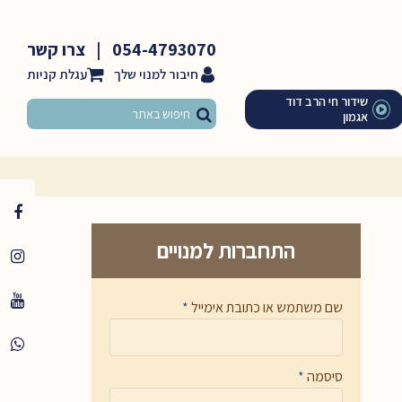
054-4793070
|
צרו קשר
חיבור למנוי שלך
שידור חי הרב דוד
אגמון
התחברות למנויים
שם משתמש או כתובת אימייל
*
סיסמה
*