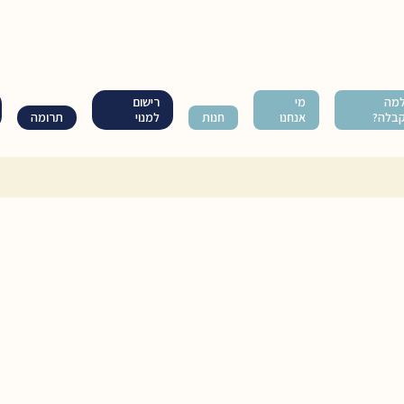
מה
מי
רישום
בלה?
אנחנו
חנות
למנוי
תרומה