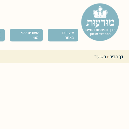
שיעורים
שעורים ללא
ל
באתר
מנוי
ק
דף הבית
השיעור
»