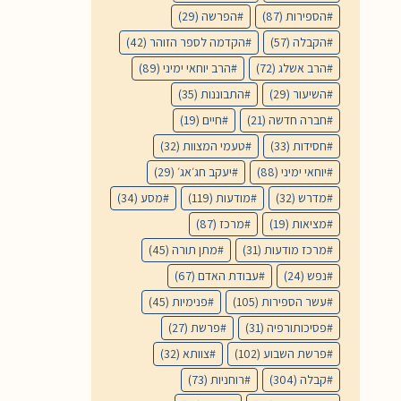
הספירות
(87)
הפרשה
(29)
הקבלה
(57)
הקדמה לספר הזוהר
(42)
הרב אשלג
(72)
הרב יוחאי ימיני
(89)
השיעור
(29)
התבוננות
(35)
חברה חדשה
(21)
חיים
(19)
חסידות
(33)
טעמי המצוות
(32)
יוחאי ימיני
(88)
יעקב חג׳אג׳
(29)
מדרש
(32)
מודעות
(119)
מסע
(34)
מציאות
(19)
מרכז
(87)
מרכז מודעות
(31)
מתן תורה
(45)
נפש
(24)
עבודת האדם
(67)
עשר הספירות
(105)
פנימיות
(45)
פסיכותורפיה
(31)
פרשת
(27)
פרשת השבוע
(102)
צוותא
(32)
קבלה
(304)
רוחניות
(73)