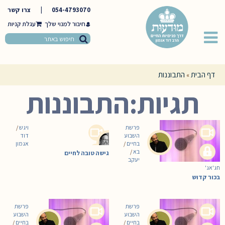
054-4793070
|
צרו קשר
חיבור למנוי שלך
דף הבית
התבוננות
»
תגיות:התבוננות
פרשת
ויגש
/
השבוע
דוד
בחיים
/
אגמון
בא
/
גישה טובה לחיים
יעקב
חג'אג'
בכור קדוש
פרשת
פרשת
השבוע
השבוע
בחיים
/
בחיים
/