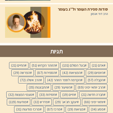
סודות ספירת העומר ול”ג בעומר
הרב דוד אגמון
תגיות
אדם
(21)
בעל הסולם
(131)
הזוהר הקדוש
(51)
החיים
(21)
היומיום
(29)
המציאות
(42)
הספירות
(87)
הפרשה
(29)
הקבלה
(57)
הקדמה לספר הזוהר
(42)
הרב אשלג
(72)
הרב יוחאי ימיני
(89)
השיעור
(29)
התבוננות
(35)
חברה חדשה
(21)
חיים
(19)
חסידות
(33)
טעמי המצוות
(32)
יוחאי ימיני
(88)
יעקב חג׳אג׳
(29)
מדרש
(32)
מודעות
(119)
מסע
(34)
מציאות
(19)
מרכז
(87)
מרכז מודעות
(31)