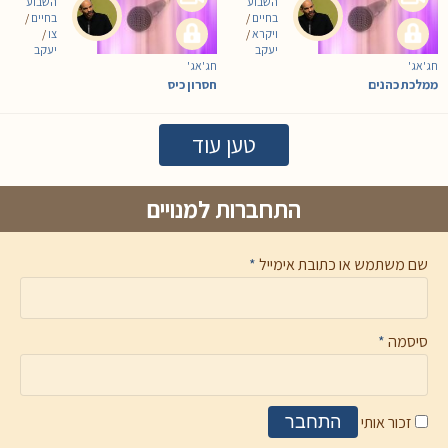
השבוע
השבוע
בחיים
/
בחיים
/
ויקרא
/
צו
/
יעקב
יעקב
חג'אג'
חג'אג'
ממלכת כהנים
חסרון כיס
טען עוד
התחברות למנויים
שם משתמש או כתובת אימייל
*
סיסמה
*
זכור אותי
התחבר