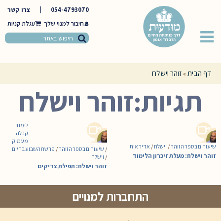
054-4793070
|
צרו קשר
חיבור למנוי שלך
דף הבית
זוהר וישלח
»
תגיות:זוהר וישלח
לימוד
קבלה
מעמיק
שיעורים בספר הזוהר
/
וישלח
/
אדיר איתן
/
שיעורים בספר הזוהר
/
פרשת השבוע בחיים
זוהר וישלח: מעלת זיכרון הלימוד
/
וישלח
זוהר וישלח: תפילת צדיקים
התחברות למנויים