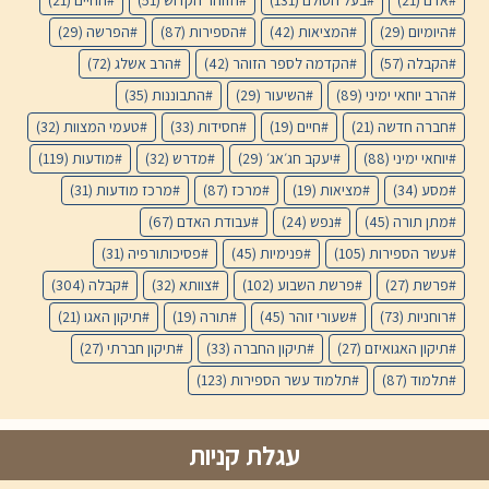
אדם
(21)
בעל הסולם
(131)
הזוהר הקדוש
(51)
החיים
(21)
היומיום
(29)
המציאות
(42)
הספירות
(87)
הפרשה
(29)
הקבלה
(57)
הקדמה לספר הזוהר
(42)
הרב אשלג
(72)
הרב יוחאי ימיני
(89)
השיעור
(29)
התבוננות
(35)
חברה חדשה
(21)
חיים
(19)
חסידות
(33)
טעמי המצוות
(32)
יוחאי ימיני
(88)
יעקב חג׳אג׳
(29)
מדרש
(32)
מודעות
(119)
מסע
(34)
מציאות
(19)
מרכז
(87)
מרכז מודעות
(31)
מתן תורה
(45)
נפש
(24)
עבודת האדם
(67)
עשר הספירות
(105)
פנימיות
(45)
פסיכותורפיה
(31)
פרשת
(27)
פרשת השבוע
(102)
צוותא
(32)
קבלה
(304)
רוחניות
(73)
שעורי זוהר
(45)
תורה
(19)
תיקון האגו
(21)
תיקון האגואיזם
(27)
תיקון החברה
(33)
תיקון חברתי
(27)
תלמוד
(87)
תלמוד עשר הספירות
(123)
עגלת קניות