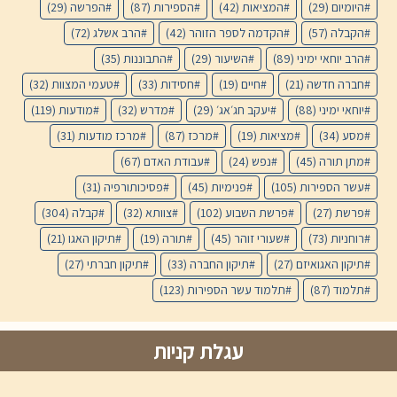
היומיום
(29)
המציאות
(42)
הספירות
(87)
הפרשה
(29)
הקבלה
(57)
הקדמה לספר הזוהר
(42)
הרב אשלג
(72)
הרב יוחאי ימיני
(89)
השיעור
(29)
התבוננות
(35)
חברה חדשה
(21)
חיים
(19)
חסידות
(33)
טעמי המצוות
(32)
יוחאי ימיני
(88)
יעקב חג׳אג׳
(29)
מדרש
(32)
מודעות
(119)
מסע
(34)
מציאות
(19)
מרכז
(87)
מרכז מודעות
(31)
מתן תורה
(45)
נפש
(24)
עבודת האדם
(67)
עשר הספירות
(105)
פנימיות
(45)
פסיכותורפיה
(31)
פרשת
(27)
פרשת השבוע
(102)
צוותא
(32)
קבלה
(304)
רוחניות
(73)
שעורי זוהר
(45)
תורה
(19)
תיקון האגו
(21)
תיקון האגואיזם
(27)
תיקון החברה
(33)
תיקון חברתי
(27)
תלמוד
(87)
תלמוד עשר הספירות
(123)
עגלת קניות