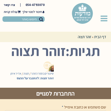
054-4793070
|
צרו קשר
חיבור למנוי שלך
דף הבית
זוהר תצוה
»
תגיות:זוהר תצוה
שיעורים בספר הזוהר
/
תצוה
/
אדיר איתן
זוהר תצוה: להתגבר על הכעס
התחברות למנויים
שם משתמש או כתובת אימייל
*