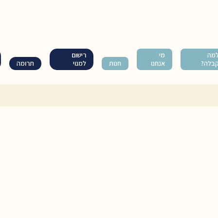
מה
מי
רישום
בלה?
אנחנו
חנות
למנוי
תרומה