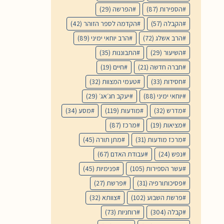
הספירות
(87)
הפרשה
(29)
הקבלה
(57)
הקדמה לספר הזוהר
(42)
הרב אשלג
(72)
הרב יוחאי ימיני
(89)
השיעור
(29)
התבוננות
(35)
חברה חדשה
(21)
חיים
(19)
חסידות
(33)
טעמי המצוות
(32)
יוחאי ימיני
(88)
יעקב חג׳אג׳
(29)
מדרש
(32)
מודעות
(119)
מסע
(34)
מציאות
(19)
מרכז
(87)
מרכז מודעות
(31)
מתן תורה
(45)
נפש
(24)
עבודת האדם
(67)
עשר הספירות
(105)
פנימיות
(45)
פסיכותורפיה
(31)
פרשת
(27)
פרשת השבוע
(102)
צוותא
(32)
קבלה
(304)
רוחניות
(73)