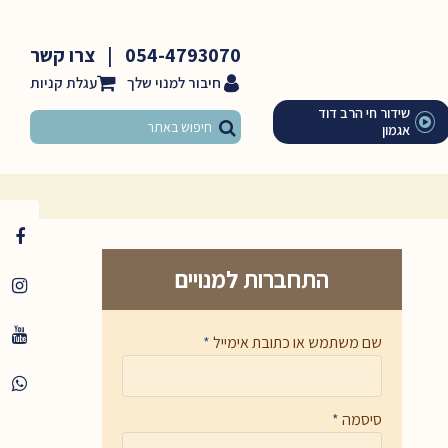
054-4793070
|
צרו קשר
חיבור למנוי שלך
שידור חי הרב דוד
אגמון
התחברות למנויים
שם משתמש או כתובת אימייל
*
סיסמה
*