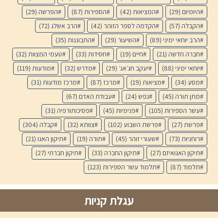
היומיום
(29)
המציאות
(42)
הספירות
(87)
הפרשה
(29)
הקבלה
(57)
הקדמה לספר הזוהר
(42)
הרב אשלג
(72)
הרב יוחאי ימיני
(89)
השיעור
(29)
התבוננות
(35)
חברה חדשה
(21)
חיים
(19)
חסידות
(33)
טעמי המצוות
(32)
יוחאי ימיני
(88)
יעקב חג׳אג׳
(29)
מדרש
(32)
מודעות
(119)
מסע
(34)
מציאות
(19)
מרכז
(87)
מרכז מודעות
(31)
מתן תורה
(45)
נפש
(24)
עבודת האדם
(67)
עשר הספירות
(105)
פנימיות
(45)
פסיכותורפיה
(31)
פרשת
(27)
פרשת השבוע
(102)
צוותא
(32)
קבלה
(304)
רוחניות
(73)
שעורי זוהר
(45)
תורה
(19)
תיקון האגו
(21)
תיקון האגואיזם
(27)
תיקון החברה
(33)
תיקון חברתי
(27)
תלמוד
(87)
תלמוד עשר הספירות
(123)
עגלת קניות