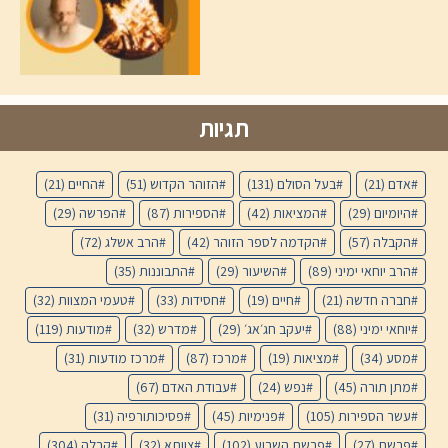
תגיות
אדם
(21)
בעל הסולם
(131)
הזוהר הקדוש
(51)
החיים
(21)
היומיום
(29)
המציאות
(42)
הספירות
(87)
הפרשה
(29)
הקבלה
(57)
הקדמה לספר הזוהר
(42)
הרב אשלג
(72)
הרב יוחאי ימיני
(89)
השיעור
(29)
התבוננות
(35)
חברה חדשה
(21)
חיים
(19)
חסידות
(33)
טעמי המצוות
(32)
יוחאי ימיני
(88)
יעקב חג׳אג׳
(29)
מדרש
(32)
מודעות
(119)
מסע
(34)
מציאות
(19)
מרכז
(87)
מרכז מודעות
(31)
מתן תורה
(45)
נפש
(24)
עבודת האדם
(67)
עשר הספירות
(105)
פנימיות
(45)
פסיכותורפיה
(31)
פרשת
(27)
פרשת השבוע
(102)
צוותא
(32)
קבלה
(304)