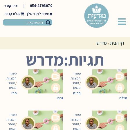
054-4793070
|
צרו קשר
חיבור למנוי שלך
דף הבית
מדרש
»
תגיות:מדרש
טעמי
טעמי
המצוות
המצוות
/
עופר
/
עופר
משען
משען
ברית
פרו
מילה
ורבו
טעמי
טעמי
המצוות
המצוות
/
עופר
/
עופר
משען
משען