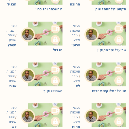
החובה
הבגיד
הקיומית להתחדשות
ה השכחה והזיכרון
טעמי
טעמי
המצוות
המצוות
/
עופר
/
עופר
משען
משען
פרומו
המפץ
שביעי לגמר התיקון
הגדול
טעמי
טעמי
המצוות
המצוות
/
עופר
/
עופר
משען
משען
לא
אנוכי
יהיה לך אלוקים אחרים
השם אלוקיך
טעמי
טעמי
המצוות
המצוות
/
עופר
/
עופר
משען
משען
תחום
לא