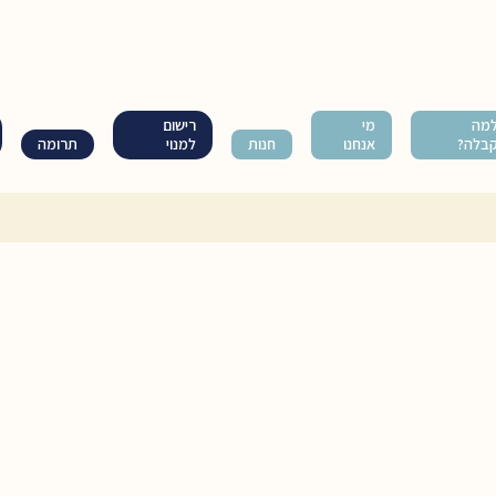
מה
מי
רישום
בלה?
אנחנו
חנות
למנוי
תרומה