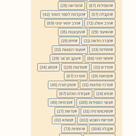
הספירות
(87)
הפרשה
(29)
הקבלה
(57)
הקדמה לספר הזוהר
(42)
הרב אשלג
(72)
הרב יוחאי ימיני
(89)
השיעור
(29)
התבוננות
(35)
חברה חדשה
(21)
חיים
(19)
חסידות
(33)
טעמי המצוות
(32)
יוחאי ימיני
(88)
יעקב חג׳אג׳
(29)
מדרש
(32)
מודעות
(119)
מסע
(34)
מציאות
(19)
מרכז
(87)
מרכז מודעות
(31)
מתן תורה
(45)
נפש
(24)
עבודת האדם
(67)
עשר הספירות
(105)
פנימיות
(45)
פסיכותורפיה
(31)
פרשת
(27)
פרשת השבוע
(102)
צוותא
(32)
קבלה
(304)
רוחניות
(73)