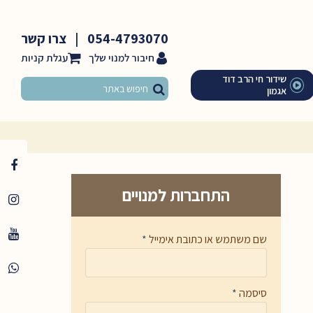
054-4793070
|
צרו קשר
חיבור למנוי שלך
שידור חי הרב דוד
אגמון
התחברות למנויים
שם משתמש או כתובת אימייל
*
סיסמה
*