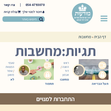
054-4793070
|
צרו קשר
חיבור למנוי שלך
דף הבית
מחשבות
»
תגיות:מחשבות
ראש
טעמי
השנה
/
המצוות
דוד
/
עופר
אגמון
משען
מחשבו
לא
ת על הבריאה
תחמוד
התחברות למנויים