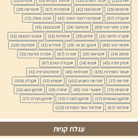
אדם
(21)
בעל הסולם
(131)
הזוהר הקדוש
(51)
החיים
(21)
היומיום
(29)
המציאות
(42)
הספירות
(87)
הפרשה
(29)
הקבלה
(57)
הקדמה לספר הזוהר
(42)
הרב אשלג
(72)
הרב יוחאי ימיני
(89)
השיעור
(29)
התבוננות
(35)
חברה חדשה
(21)
חיים
(19)
חסידות
(33)
טעמי המצוות
(32)
יוחאי ימיני
(88)
יעקב חג׳אג׳
(29)
מדרש
(32)
מודעות
(119)
מסע
(34)
מציאות
(19)
מרכז
(87)
מרכז מודעות
(31)
מתן תורה
(45)
נפש
(24)
עבודת האדם
(67)
עשר הספירות
(105)
פנימיות
(45)
פסיכותורפיה
(31)
פרשת
(27)
פרשת השבוע
(102)
צוותא
(32)
קבלה
(304)
רוחניות
(73)
שעורי זוהר
(45)
תורה
(19)
תיקון האגו
(21)
תיקון האגואיזם
(27)
תיקון החברה
(33)
תיקון חברתי
(27)
תלמוד
(87)
תלמוד עשר הספירות
(123)
עגלת קניות