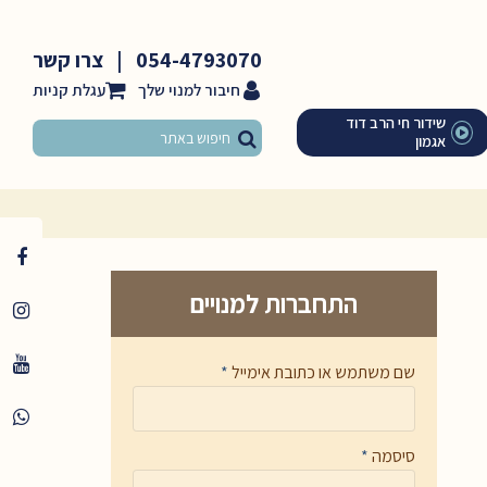
054-4793070
|
צרו קשר
חיבור למנוי שלך
שידור חי הרב דוד
אגמון
התחברות למנויים
שם משתמש או כתובת אימייל
*
סיסמה
*