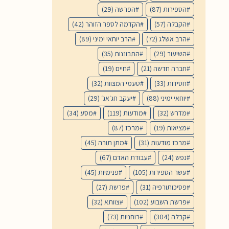
הספירות
(87)
הפרשה
(29)
הקבלה
(57)
הקדמה לספר הזוהר
(42)
הרב אשלג
(72)
הרב יוחאי ימיני
(89)
השיעור
(29)
התבוננות
(35)
חברה חדשה
(21)
חיים
(19)
חסידות
(33)
טעמי המצוות
(32)
יוחאי ימיני
(88)
יעקב חג׳אג׳
(29)
מדרש
(32)
מודעות
(119)
מסע
(34)
מציאות
(19)
מרכז
(87)
מרכז מודעות
(31)
מתן תורה
(45)
נפש
(24)
עבודת האדם
(67)
עשר הספירות
(105)
פנימיות
(45)
פסיכותורפיה
(31)
פרשת
(27)
פרשת השבוע
(102)
צוותא
(32)
קבלה
(304)
רוחניות
(73)