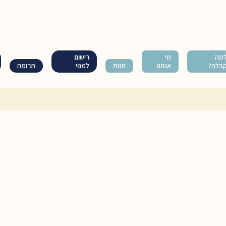
מה
מי
רישום
בלה?
אנחנו
חנות
למנוי
תרומה