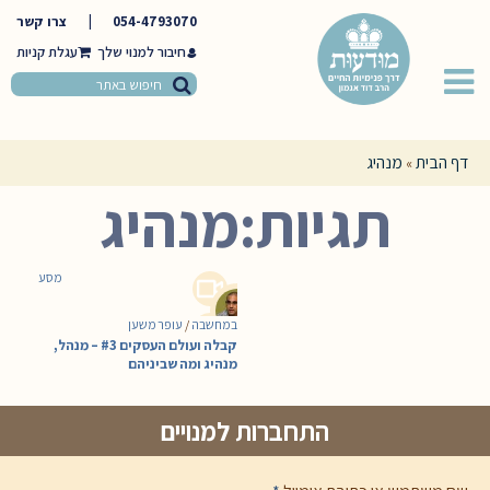
054-4793070
|
צרו קשר
חיבור למנוי שלך
דף הבית
מנהיג
»
תגיות:מנהיג
מסע
במחשבה
/
עופר משען
קבלה ועולם העסקים #3 – מנהל,
מנהיג ומה שביניהם
התחברות למנויים