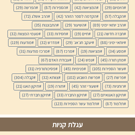
היומיום
(29)
המציאות
(42)
הספירות
(87)
הפרשה
(29)
הקבלה
(57)
הקדמה לספר הזוהר
(42)
הרב אשלג
(72)
הרב יוחאי ימיני
(89)
השיעור
(29)
התבוננות
(35)
חברה חדשה
(21)
חיים
(19)
חסידות
(33)
טעמי המצוות
(32)
יוחאי ימיני
(88)
יעקב חג׳אג׳
(29)
מדרש
(32)
מודעות
(119)
מסע
(34)
מציאות
(19)
מרכז
(87)
מרכז מודעות
(31)
מתן תורה
(45)
נפש
(24)
עבודת האדם
(67)
עשר הספירות
(105)
פנימיות
(45)
פסיכותורפיה
(31)
פרשת
(27)
פרשת השבוע
(102)
צוותא
(32)
קבלה
(304)
רוחניות
(73)
שעורי זוהר
(45)
תורה
(19)
תיקון האגו
(21)
תיקון האגואיזם
(27)
תיקון החברה
(33)
תיקון חברתי
(27)
תלמוד
(87)
תלמוד עשר הספירות
(123)
עגלת קניות