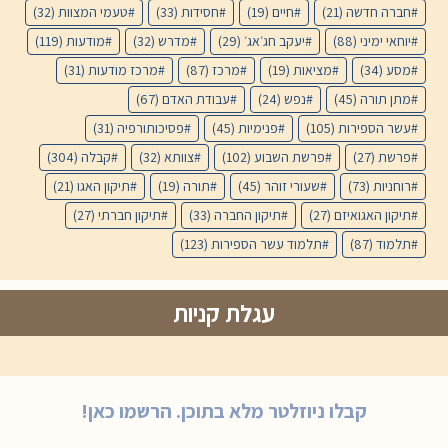
חברה חדשה
(21)
חיים
(19)
חסידות
(33)
טעמי המצוות
(32)
יוחאי ימיני
(88)
יעקב חג׳אג׳
(29)
מדרש
(32)
מודעות
(119)
מסע
(34)
מציאות
(19)
מרכז
(87)
מרכז מודעות
(31)
מתן תורה
(45)
נפש
(24)
עבודת האדם
(67)
עשר הספירות
(105)
פנימיות
(45)
פסיכותורפיה
(31)
פרשת
(27)
פרשת השבוע
(102)
צוותא
(32)
קבלה
(304)
רוחניות
(73)
שעורי זוהר
(45)
תורה
(19)
תיקון האגו
(21)
תיקון האגואיזם
(27)
תיקון החברה
(33)
תיקון חברתי
(27)
תלמוד
(87)
תלמוד עשר הספירות
(123)
עגלת קניות
קבלו ניוזלטר מלא בתוכן. הרשמו כאן!