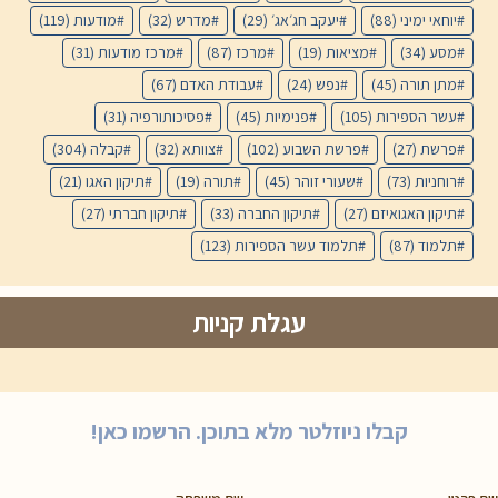
יוחאי ימיני
(88)
יעקב חג׳אג׳
(29)
מדרש
(32)
מודעות
(119)
מסע
(34)
מציאות
(19)
מרכז
(87)
מרכז מודעות
(31)
מתן תורה
(45)
נפש
(24)
עבודת האדם
(67)
עשר הספירות
(105)
פנימיות
(45)
פסיכותורפיה
(31)
פרשת
(27)
פרשת השבוע
(102)
צוותא
(32)
קבלה
(304)
רוחניות
(73)
שעורי זוהר
(45)
תורה
(19)
תיקון האגו
(21)
תיקון האגואיזם
(27)
תיקון החברה
(33)
תיקון חברתי
(27)
תלמוד
(87)
תלמוד עשר הספירות
(123)
עגלת קניות
קבלו ניוזלטר מלא בתוכן. הרשמו כאן!