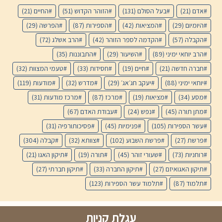
אדם
(21)
בעל הסולם
(131)
הזוהר הקדוש
(51)
החיים
(21)
היומיום
(29)
המציאות
(42)
הספירות
(87)
הפרשה
(29)
הקבלה
(57)
הקדמה לספר הזוהר
(42)
הרב אשלג
(72)
הרב יוחאי ימיני
(89)
השיעור
(29)
התבוננות
(35)
חברה חדשה
(21)
חיים
(19)
חסידות
(33)
טעמי המצוות
(32)
יוחאי ימיני
(88)
יעקב חג׳אג׳
(29)
מדרש
(32)
מודעות
(119)
מסע
(34)
מציאות
(19)
מרכז
(87)
מרכז מודעות
(31)
מתן תורה
(45)
נפש
(24)
עבודת האדם
(67)
עשר הספירות
(105)
פנימיות
(45)
פסיכותורפיה
(31)
פרשת
(27)
פרשת השבוע
(102)
צוותא
(32)
קבלה
(304)
רוחניות
(73)
שעורי זוהר
(45)
תורה
(19)
תיקון האגו
(21)
תיקון האגואיזם
(27)
תיקון החברה
(33)
תיקון חברתי
(27)
תלמוד
(87)
תלמוד עשר הספירות
(123)
עגלת קניות