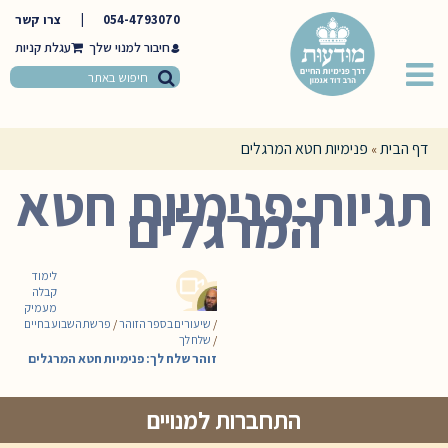
054-4793070
|
צרו קשר
חיבור למנוי שלך
דף הבית
פנימיות חטא המרגלים
»
תגיות:פנימיות חטא
המרגלים
לימוד
קבלה
מעמיק
/
שיעורים בספר הזוהר
/
פרשת השבוע בחיים
/
שלח לך
זוהר שלח לך: פנימיות חטא המרגלים
התחברות למנויים