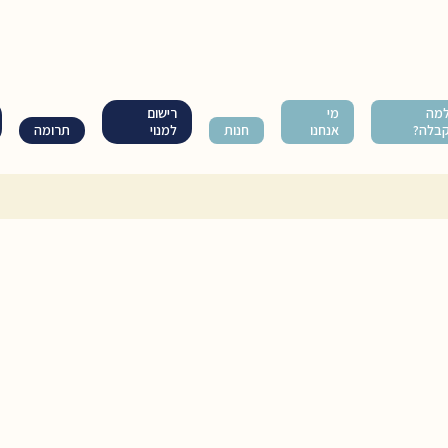
מה
מי
רישום
בלה?
אנחנו
חנות
למנוי
תרומה