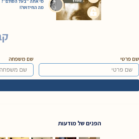
מי אתה “בעל הסולם”?
מה החידוש?!
קב
שם פרטי
שם משפחה
הפנים של מודעות