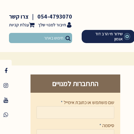
054-4793070
|
צרו קשר
חיבור למנוי שלך
שידור חי הרב דוד
אגמון
התחברות למנויים
שם משתמש או כתובת אימייל
*
סיסמה
*