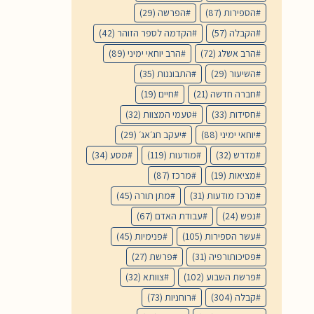
הספירות
(87)
הפרשה
(29)
הקבלה
(57)
הקדמה לספר הזוהר
(42)
הרב אשלג
(72)
הרב יוחאי ימיני
(89)
השיעור
(29)
התבוננות
(35)
חברה חדשה
(21)
חיים
(19)
חסידות
(33)
טעמי המצוות
(32)
יוחאי ימיני
(88)
יעקב חג׳אג׳
(29)
מדרש
(32)
מודעות
(119)
מסע
(34)
מציאות
(19)
מרכז
(87)
מרכז מודעות
(31)
מתן תורה
(45)
נפש
(24)
עבודת האדם
(67)
עשר הספירות
(105)
פנימיות
(45)
פסיכותורפיה
(31)
פרשת
(27)
פרשת השבוע
(102)
צוותא
(32)
קבלה
(304)
רוחניות
(73)