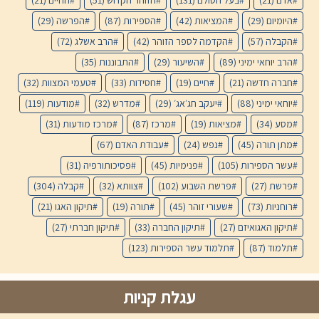
אדם
(21)
בעל הסולם
(131)
הזוהר הקדוש
(51)
החיים
(21)
היומיום
(29)
המציאות
(42)
הספירות
(87)
הפרשה
(29)
הקבלה
(57)
הקדמה לספר הזוהר
(42)
הרב אשלג
(72)
הרב יוחאי ימיני
(89)
השיעור
(29)
התבוננות
(35)
חברה חדשה
(21)
חיים
(19)
חסידות
(33)
טעמי המצוות
(32)
יוחאי ימיני
(88)
יעקב חג׳אג׳
(29)
מדרש
(32)
מודעות
(119)
מסע
(34)
מציאות
(19)
מרכז
(87)
מרכז מודעות
(31)
מתן תורה
(45)
נפש
(24)
עבודת האדם
(67)
עשר הספירות
(105)
פנימיות
(45)
פסיכותורפיה
(31)
פרשת
(27)
פרשת השבוע
(102)
צוותא
(32)
קבלה
(304)
רוחניות
(73)
שעורי זוהר
(45)
תורה
(19)
תיקון האגו
(21)
תיקון האגואיזם
(27)
תיקון החברה
(33)
תיקון חברתי
(27)
תלמוד
(87)
תלמוד עשר הספירות
(123)
עגלת קניות