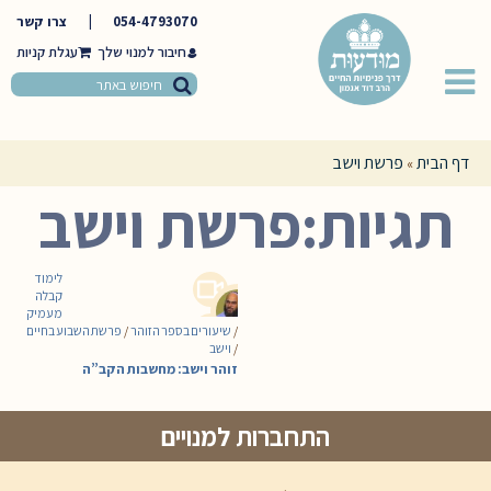
054-4793070
|
צרו קשר
חיבור למנוי שלך
דף הבית
פרשת וישב
»
תגיות:פרשת וישב
לימוד
קבלה
מעמיק
/
שיעורים בספר הזוהר
/
פרשת השבוע בחיים
/
וישב
זוהר וישב: מחשבות הקב”ה
התחברות למנויים