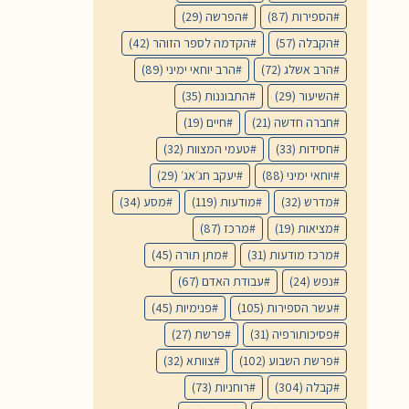
הספירות
(87)
הפרשה
(29)
הקבלה
(57)
הקדמה לספר הזוהר
(42)
הרב אשלג
(72)
הרב יוחאי ימיני
(89)
השיעור
(29)
התבוננות
(35)
חברה חדשה
(21)
חיים
(19)
חסידות
(33)
טעמי המצוות
(32)
יוחאי ימיני
(88)
יעקב חג׳אג׳
(29)
מדרש
(32)
מודעות
(119)
מסע
(34)
מציאות
(19)
מרכז
(87)
מרכז מודעות
(31)
מתן תורה
(45)
נפש
(24)
עבודת האדם
(67)
עשר הספירות
(105)
פנימיות
(45)
פסיכותורפיה
(31)
פרשת
(27)
פרשת השבוע
(102)
צוותא
(32)
קבלה
(304)
רוחניות
(73)