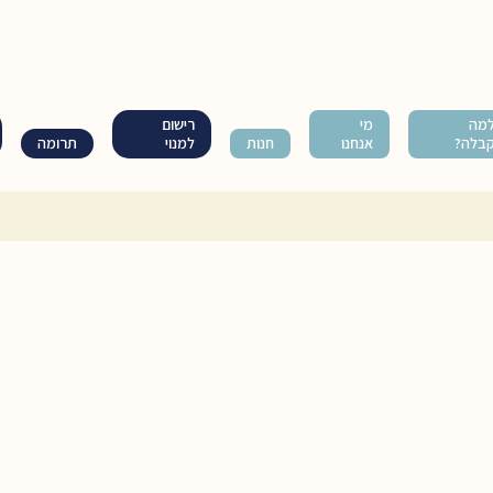
מה
מי
רישום
בלה?
אנחנו
חנות
למנוי
תרומה