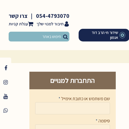
054-4793070
|
צרו קשר
חיבור למנוי שלך
שידור חי הרב דוד
אגמון
התחברות למנויים
שם משתמש או כתובת אימייל
*
סיסמה
*