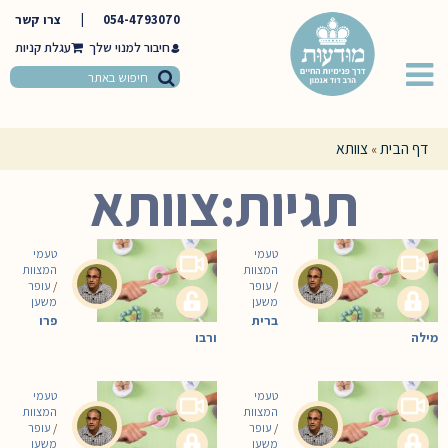
054-4793070
|
צרו קשר
חיבור למנוי שלך
דף הבית
צוותא
»
תגיות:צוותא
טעמי
טעמי
המצוות
המצוות
/
עופר
/
עופר
משען
משען
ברית
פרו
מילה
ורבו
טעמי
טעמי
המצוות
המצוות
/
עופר
/
עופר
משען
משען