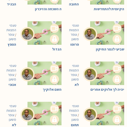
החובה
הבגיד
הקיומית להתחדשות
ה השכחה והזיכרון
טעמי
טעמי
המצוות
המצוות
/
עופר
/
עופר
משען
משען
פרומו
המפץ
שביעי לגמר התיקון
הגדול
טעמי
טעמי
המצוות
המצוות
/
עופר
/
עופר
משען
משען
לא
אנוכי
יהיה לך אלוקים אחרים
השם אלוקיך
טעמי
טעמי
המצוות
המצוות
/
עופר
/
עופר
משען
משען
תחום
לא