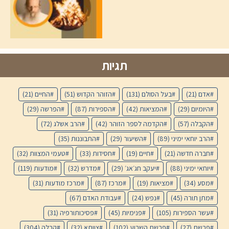
תגיות
אדם
(21)
בעל הסולם
(131)
הזוהר הקדוש
(51)
החיים
(21)
היומיום
(29)
המציאות
(42)
הספירות
(87)
הפרשה
(29)
הקבלה
(57)
הקדמה לספר הזוהר
(42)
הרב אשלג
(72)
הרב יוחאי ימיני
(89)
השיעור
(29)
התבוננות
(35)
חברה חדשה
(21)
חיים
(19)
חסידות
(33)
טעמי המצוות
(32)
יוחאי ימיני
(88)
יעקב חג׳אג׳
(29)
מדרש
(32)
מודעות
(119)
מסע
(34)
מציאות
(19)
מרכז
(87)
מרכז מודעות
(31)
מתן תורה
(45)
נפש
(24)
עבודת האדם
(67)
עשר הספירות
(105)
פנימיות
(45)
פסיכותורפיה
(31)
פרשת
(27)
פרשת השבוע
(102)
צוותא
(32)
קבלה
(304)