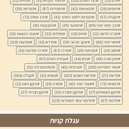
אדם
(21)
בעל הסולם
(131)
הזוהר הקדוש
(51)
החיים
(21)
היומיום
(29)
המציאות
(42)
הספירות
(87)
הפרשה
(29)
הקבלה
(57)
הקדמה לספר הזוהר
(42)
הרב אשלג
(72)
הרב יוחאי ימיני
(89)
השיעור
(29)
התבוננות
(35)
חברה חדשה
(21)
חיים
(19)
חסידות
(33)
טעמי המצוות
(32)
יוחאי ימיני
(88)
יעקב חג׳אג׳
(29)
מדרש
(32)
מודעות
(119)
מסע
(34)
מציאות
(19)
מרכז
(87)
מרכז מודעות
(31)
מתן תורה
(45)
נפש
(24)
עבודת האדם
(67)
עשר הספירות
(105)
פנימיות
(45)
פסיכותורפיה
(31)
פרשת
(27)
פרשת השבוע
(102)
צוותא
(32)
קבלה
(304)
רוחניות
(73)
שעורי זוהר
(45)
תורה
(19)
תיקון האגו
(21)
תיקון האגואיזם
(27)
תיקון החברה
(33)
תיקון חברתי
(27)
תלמוד
(87)
תלמוד עשר הספירות
(123)
עגלת קניות