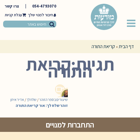
054-4793070
|
צרו קשר
חיבור למנוי שלך
דף הבית
קריאת התורה
»
תגיות:קריאת
התורה
שיעורים בספר הזוהר
/
שלח לך
/
אדיר איתן
זוהר שלח לך: אור קריאת התורה
התחברות למנויים