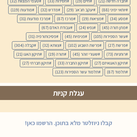
חברה חדשה
(21)
חיים
(19)
חסידות
(33)
טעמי המצוות
(32)
יוחאי ימיני
(88)
יעקב חג׳אג׳
(29)
מדרש
(32)
מודעות
(119)
מסע
(34)
מציאות
(19)
מרכז
(87)
מרכז מודעות
(31)
מתן תורה
(45)
נפש
(24)
עבודת האדם
(67)
עשר הספירות
(105)
פנימיות
(45)
פסיכותורפיה
(31)
פרשת
(27)
פרשת השבוע
(102)
צוותא
(32)
קבלה
(304)
רוחניות
(73)
שעורי זוהר
(45)
תורה
(19)
תיקון האגו
(21)
תיקון האגואיזם
(27)
תיקון החברה
(33)
תיקון חברתי
(27)
תלמוד
(87)
תלמוד עשר הספירות
(123)
עגלת קניות
קבלו ניוזלטר מלא בתוכן. הרשמו כאן!