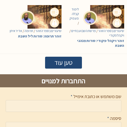
לימוד
קבלה
מעמיק
/
שיעורים בספר הזוהר
/
פרשת השבוע בחיים
/
שיעורים בספר הזוהר
/
תרומה
/
אדיר איתן
ויקהל פקודי
זוהר תרומה: סודות ליל השבת
זוהר ויקהל-פקודי: סודות מנהגי
השבת
טען עוד
התחברות למנויים
שם משתמש או כתובת אימייל
*
סיסמה
*