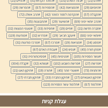
אדם
(21)
בעל הסולם
(131)
הזוהר הקדוש
(51)
החיים
(21)
היומיום
(29)
המציאות
(42)
הספירות
(87)
הפרשה
(29)
הקבלה
(57)
הקדמה לספר הזוהר
(42)
הרב אשלג
(72)
הרב יוחאי ימיני
(89)
השיעור
(29)
התבוננות
(35)
חברה חדשה
(21)
חיים
(19)
חסידות
(33)
טעמי המצוות
(32)
יוחאי ימיני
(88)
יעקב חג׳אג׳
(29)
מדרש
(32)
מודעות
(119)
מסע
(34)
מציאות
(19)
מרכז
(87)
מרכז מודעות
(31)
מתן תורה
(45)
נפש
(24)
עבודת האדם
(67)
עשר הספירות
(105)
פנימיות
(45)
פסיכותורפיה
(31)
פרשת
(27)
פרשת השבוע
(102)
צוותא
(32)
קבלה
(304)
רוחניות
(73)
שעורי זוהר
(45)
תורה
(19)
תיקון האגו
(21)
תיקון האגואיזם
(27)
תיקון החברה
(33)
תיקון חברתי
(27)
תלמוד
(87)
תלמוד עשר הספירות
(123)
עגלת קניות