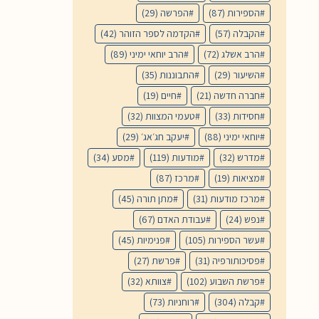
הספירות
(87)
הפרשה
(29)
הקבלה
(57)
הקדמה לספר הזוהר
(42)
הרב אשלג
(72)
הרב יוחאי ימיני
(89)
השיעור
(29)
התבוננות
(35)
חברה חדשה
(21)
חיים
(19)
חסידות
(33)
טעמי המצוות
(32)
יוחאי ימיני
(88)
יעקב חג׳אג׳
(29)
מדרש
(32)
מודעות
(119)
מסע
(34)
מציאות
(19)
מרכז
(87)
מרכז מודעות
(31)
מתן תורה
(45)
נפש
(24)
עבודת האדם
(67)
עשר הספירות
(105)
פנימיות
(45)
פסיכותורפיה
(31)
פרשת
(27)
פרשת השבוע
(102)
צוותא
(32)
קבלה
(304)
רוחניות
(73)