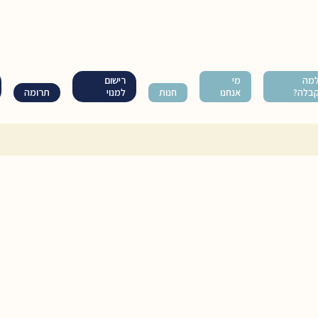
מה
מי
רישום
בלה?
אנחנו
חנות
למנוי
תרומה