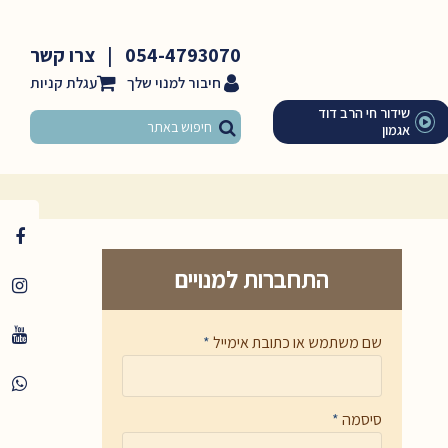
054-4793070
|
צרו קשר
חיבור למנוי שלך
שידור חי הרב דוד
אגמון
התחברות למנויים
שם משתמש או כתובת אימייל
*
סיסמה
*