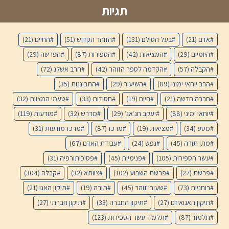
תגיות
אדם
(21)
בעל הסולם
(131)
הזוהר הקדוש
(51)
החיים
(21)
היומיום
(29)
המציאות
(42)
הספירות
(87)
הפרשה
(29)
הקבלה
(57)
הקדמה לספר הזוהר
(42)
הרב אשלג
(72)
הרב יוחאי ימיני
(89)
השיעור
(29)
התבוננות
(35)
חברה חדשה
(21)
חיים
(19)
חסידות
(33)
טעמי המצוות
(32)
יוחאי ימיני
(88)
יעקב חג׳אג׳
(29)
מדרש
(32)
מודעות
(119)
מסע
(34)
מציאות
(19)
מרכז
(87)
מרכז מודעות
(31)
מתן תורה
(45)
נפש
(24)
עבודת האדם
(67)
עשר הספירות
(105)
פנימיות
(45)
פסיכותורפיה
(31)
פרשת
(27)
פרשת השבוע
(102)
צוותא
(32)
קבלה
(304)
רוחניות
(73)
שעורי זוהר
(45)
תורה
(19)
תיקון האגו
(21)
תיקון האגואיזם
(27)
תיקון החברה
(33)
תיקון חברתי
(27)
תלמוד
(87)
תלמוד עשר הספירות
(123)