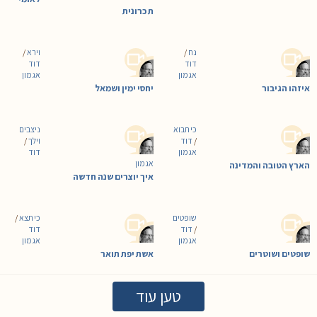
ת כרונית
נח
/
וירא
/
דוד
דוד
אגמון
אגמון
איזהו הגיבור
יחסי ימין ושמאל
כי תבוא
ניצבים
/
דוד
וילך
/
אגמון
דוד
אגמון
הארץ הטובה והמדינה
איך יוצרים שנה חדשה
שופטים
כי תצא
/
/
דוד
דוד
אגמון
אגמון
שופטים ושוטרים
אשת יפת תואר
טען עוד