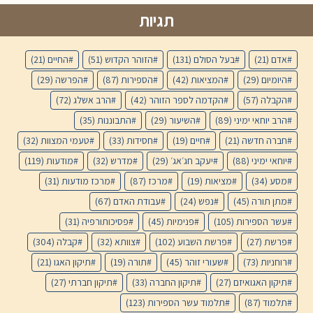
תגיות
אדם
(21)
בעל הסולם
(131)
הזוהר הקדוש
(51)
החיים
(21)
היומיום
(29)
המציאות
(42)
הספירות
(87)
הפרשה
(29)
הקבלה
(57)
הקדמה לספר הזוהר
(42)
הרב אשלג
(72)
הרב יוחאי ימיני
(89)
השיעור
(29)
התבוננות
(35)
חברה חדשה
(21)
חיים
(19)
חסידות
(33)
טעמי המצוות
(32)
יוחאי ימיני
(88)
יעקב חג׳אג׳
(29)
מדרש
(32)
מודעות
(119)
מסע
(34)
מציאות
(19)
מרכז
(87)
מרכז מודעות
(31)
מתן תורה
(45)
נפש
(24)
עבודת האדם
(67)
עשר הספירות
(105)
פנימיות
(45)
פסיכותורפיה
(31)
פרשת
(27)
פרשת השבוע
(102)
צוותא
(32)
קבלה
(304)
רוחניות
(73)
שעורי זוהר
(45)
תורה
(19)
תיקון האגו
(21)
תיקון האגואיזם
(27)
תיקון החברה
(33)
תיקון חברתי
(27)
תלמוד
(87)
תלמוד עשר הספירות
(123)