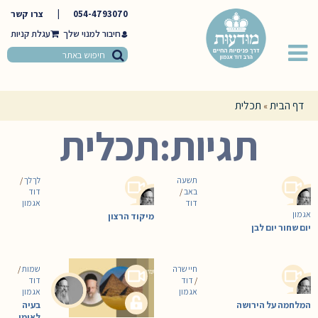
054-4793070
|
צרו קשר
חיבור למנוי שלך
דף הבית
תכלית
»
תגיות:תכלית
תשעה
לך לך
/
באב
/
דוד
דוד
אגמון
אגמון
מיקוד הרצון
יום שחור יום לבן
חיי שרה
שמות
/
/
דוד
דוד
אגמון
אגמון
המלחמה על הירושה
בעיה
לאומי