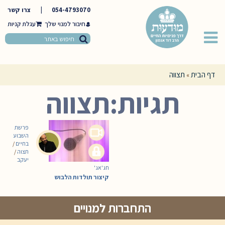
054-4793070
|
צרו קשר
חיבור למנוי שלך
דף הבית
תצווה
»
תגיות:תצווה
פרשת
השבוע
בחיים
/
תצוה
/
יעקב
חג'אג'
קיצור תולדות הלבוש
התחברות למנויים