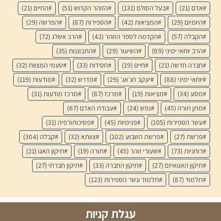
אדם
(21)
בעל הסולם
(131)
הזוהר הקדוש
(51)
החיים
(21)
היומיום
(29)
המציאות
(42)
הספירות
(87)
הפרשה
(29)
הקבלה
(57)
הקדמה לספר הזוהר
(42)
הרב אשלג
(72)
הרב יוחאי ימיני
(89)
השיעור
(29)
התבוננות
(35)
חברה חדשה
(21)
חיים
(19)
חסידות
(33)
טעמי המצוות
(32)
יוחאי ימיני
(88)
יעקב חג׳אג׳
(29)
מדרש
(32)
מודעות
(119)
מסע
(34)
מציאות
(19)
מרכז
(87)
מרכז מודעות
(31)
מתן תורה
(45)
נפש
(24)
עבודת האדם
(67)
עשר הספירות
(105)
פנימיות
(45)
פסיכותורפיה
(31)
פרשת
(27)
פרשת השבוע
(102)
צוותא
(32)
קבלה
(304)
רוחניות
(73)
שעורי זוהר
(45)
תורה
(19)
תיקון האגו
(21)
תיקון האגואיזם
(27)
תיקון החברה
(33)
תיקון חברתי
(27)
תלמוד
(87)
תלמוד עשר הספירות
(123)
עגלת קניות