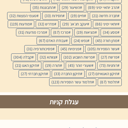
הרב יוחאי ימיני
(89)
השיעור
(29)
התבוננות
(35)
חברה חדשה
(21)
חיים
(19)
חסידות
(33)
טעמי המצוות
(32)
יוחאי ימיני
(88)
יעקב חג׳אג׳
(29)
מדרש
(32)
מודעות
(119)
מסע
(34)
מציאות
(19)
מרכז
(87)
מרכז מודעות
(31)
מתן תורה
(45)
נפש
(24)
עבודת האדם
(67)
עשר הספירות
(105)
פנימיות
(45)
פסיכותורפיה
(31)
פרשת
(27)
פרשת השבוע
(102)
צוותא
(32)
קבלה
(304)
רוחניות
(73)
שעורי זוהר
(45)
תורה
(19)
תיקון האגו
(21)
תיקון האגואיזם
(27)
תיקון החברה
(33)
תיקון חברתי
(27)
תלמוד
(87)
תלמוד עשר הספירות
(123)
עגלת קניות