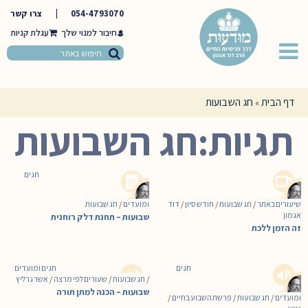
054-4793070
|
צרו קשר
חיבור למנוי שלך
דף הבית
חג השבועות
»
תגיות:חג השבועות
חגים
שיעורים באתר
/
חג שבועות
/
חודש סיון
/
דוד
ומועדים
/
חג שבועות
אגמון
שבועות – תחנת דלק רוחנית
זה הזמן ללכת
חגים
חגים ומועדים
/
חג שבועות
/
שעורים לפי מרצה
/
אשר גרליץ
שבועות – הכנה למתן תורה
ומועדים
/
חג שבועות
/
פרשת השבוע בחיים
/