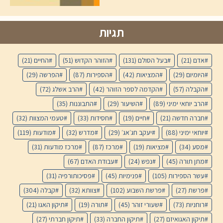
תגיות
אדם
(21)
בעל הסולם
(131)
הזוהר הקדוש
(51)
החיים
(21)
היומיום
(29)
המציאות
(42)
הספירות
(87)
הפרשה
(29)
הקבלה
(57)
הקדמה לספר הזוהר
(42)
הרב אשלג
(72)
הרב יוחאי ימיני
(89)
השיעור
(29)
התבוננות
(35)
חברה חדשה
(21)
חיים
(19)
חסידות
(33)
טעמי המצוות
(32)
יוחאי ימיני
(88)
יעקב חג׳אג׳
(29)
מדרש
(32)
מודעות
(119)
מסע
(34)
מציאות
(19)
מרכז
(87)
מרכז מודעות
(31)
מתן תורה
(45)
נפש
(24)
עבודת האדם
(67)
עשר הספירות
(105)
פנימיות
(45)
פסיכותורפיה
(31)
פרשת
(27)
פרשת השבוע
(102)
צוותא
(32)
קבלה
(304)
רוחניות
(73)
שעורי זוהר
(45)
תורה
(19)
תיקון האגו
(21)
תיקון האגואיזם
(27)
תיקון החברה
(33)
תיקון חברתי
(27)